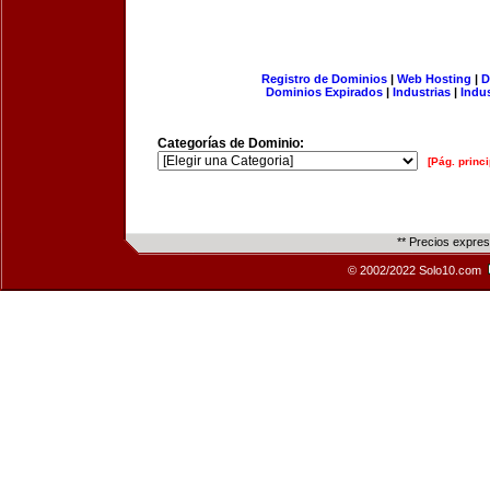
Registro de Dominios
|
Web Hosting
|
D
Dominios Expirados
|
Industrias
|
Indu
Categorías de Dominio:
[Pág. princi
** Precios expre
© 2002/2022 Solo10.com