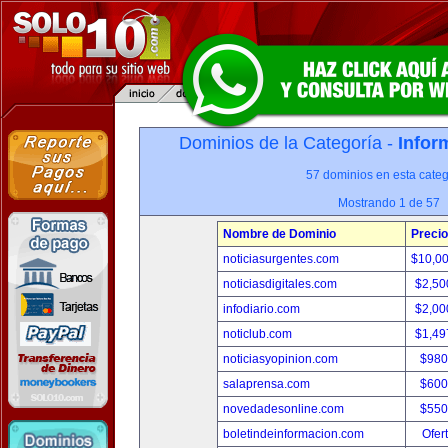
Dominios de la Categoría -
Infor
57 dominios en esta categ
Mostrando 1 de 57
Nombre de Dominio
Precio
noticiasurgentes.com
$10,0
noticiasdigitales.com
$2,50
infodiario.com
$2,00
noticlub.com
$1,49
noticiasyopinion.com
$980
salaprensa.com
$600
novedadesonline.com
$550
boletindeinformacion.com
Ofer