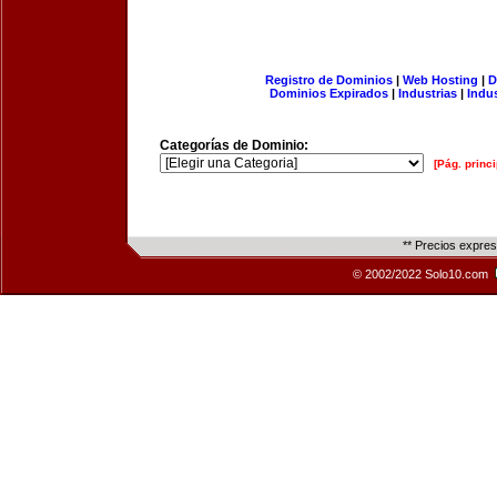
Registro de Dominios
|
Web Hosting
|
D
Dominios Expirados
|
Industrias
|
Indu
Categorías de Dominio:
[Pág. princi
** Precios expre
© 2002/2022 Solo10.com