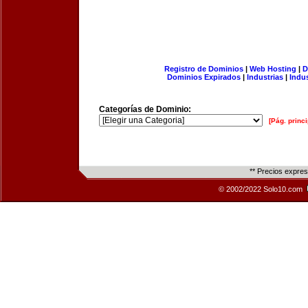
Registro de Dominios
|
Web Hosting
|
D
Dominios Expirados
|
Industrias
|
Indu
Categorías de Dominio:
[Pág. princi
** Precios expre
© 2002/2022 Solo10.com