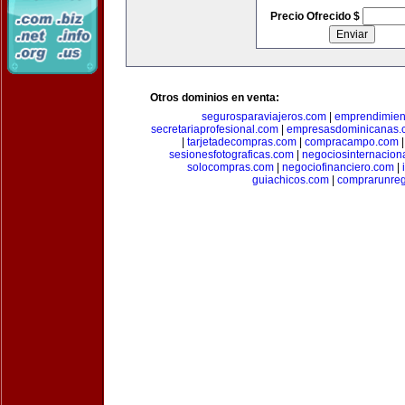
Precio Ofrecido $
Otros dominios en venta:
segurosparaviajeros.com
|
emprendimient
secretariaprofesional.com
|
empresasdominicanas.
|
tarjetadecompras.com
|
compracampo.com
sesionesfotograficas.com
|
negociosinternacion
solocompras.com
|
negociofinanciero.com
|
guiachicos.com
|
comprarunre