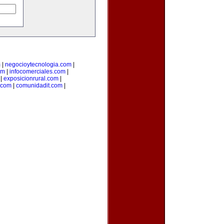
m
|
negocioytecnologia.com
|
om
|
infocomerciales.com
|
|
exposicionrural.com
|
.com
|
comunidadit.com
|