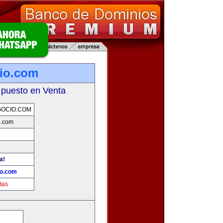
io.com
 puesto en Venta
GOCIO.COM
o.com
a!
io.com
tas