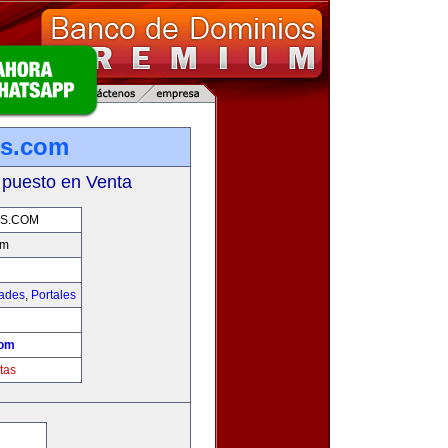
es.com
 puesto en Venta
ES.COM
om
dades
,
Portales
com
tas