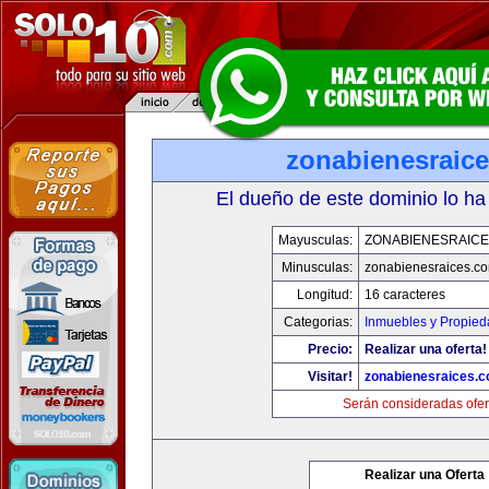
zonabienesraic
El dueño de este dominio lo ha
Mayusculas:
ZONABIENESRAIC
Minusculas:
zonabienesraices.c
Longitud:
16 caracteres
Categorias:
Inmuebles y Propie
Precio:
Realizar una oferta!
Visitar!
zonabienesraices.
Serán consideradas ofer
Realizar una Oferta