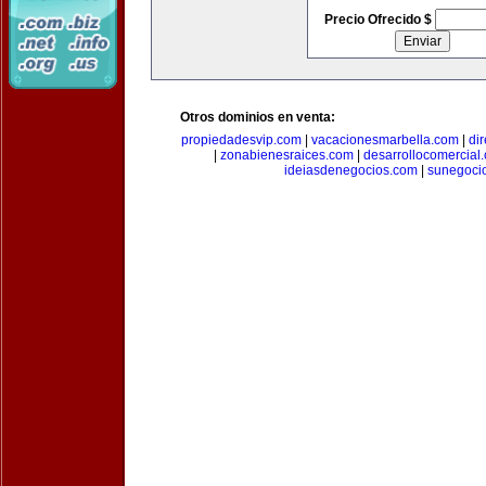
Precio Ofrecido $
Otros dominios en venta:
propiedadesvip.com
|
vacacionesmarbella.com
|
di
|
zonabienesraices.com
|
desarrollocomercial
ideiasdenegocios.com
|
sunegoci