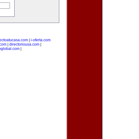
rectoatucasa.com
|
i-oferta.com
.com
|
directoriousa.com
|
oglobal.com
|