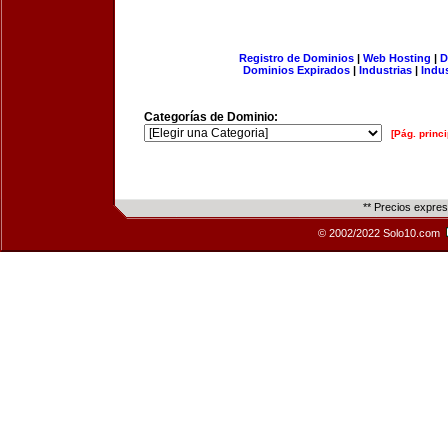
Registro de Dominios
|
Web Hosting
|
D
Dominios Expirados
|
Industrias
|
Indu
Categorías de Dominio:
[Pág. princi
** Precios expre
© 2002/2022 Solo10.com