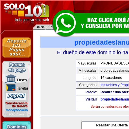
propiedadeslan
El dueño de este dominio lo ha
Mayusculas:
PROPIEDADESL
Minusculas:
propiedadeslanu
Longitud:
16 caracteres
Categorias:
Inmuebles y Prop
Precio:
Realizar una ofer
Visitar!
propiedadeslanu
Serán consideradas ofer
Realizar una Oferta