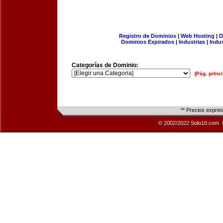
Registro de Dominios
|
Web Hosting
|
D
Dominios Expirados
|
Industrias
|
Indu
Categorías de Dominio:
[Pág. princi
** Precios expre
© 2002/2022 Solo10.com