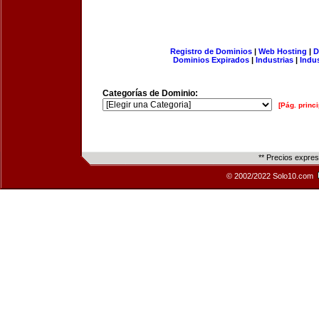
Registro de Dominios
|
Web Hosting
|
D
Dominios Expirados
|
Industrias
|
Indu
Categorías de Dominio:
[Pág. princi
** Precios expre
© 2002/2022 Solo10.com