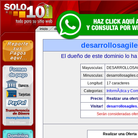
desarrollosagil
El dueño de este dominio lo ha
Mayusculas:
DESARROLLOSA
Minusculas:
desarrollosagiles
Longitud:
17 caracteres
Categorias:
InformÃ¡tica y Co
Precio:
Realizar una ofert
Visitar!
desarrollosagile
Serán consideradas ofer
Realizar una Oferta