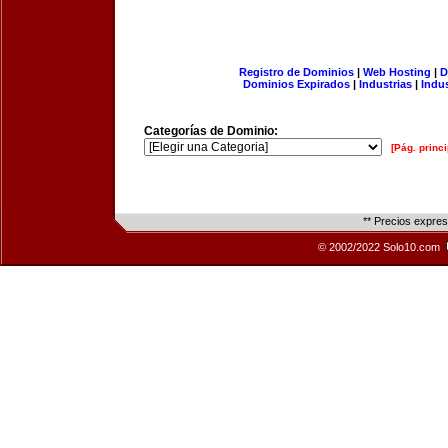
Registro de Dominios
|
Web Hosting
|
D
Dominios Expirados
|
Industrias
|
Indu
Categorías de Dominio:
[Pág. princi
** Precios expre
© 2002/2022 Solo10.com