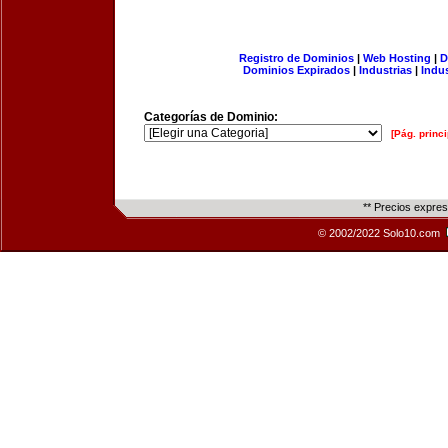
Registro de Dominios
|
Web Hosting
|
D
Dominios Expirados
|
Industrias
|
Indu
Categorías de Dominio:
[Pág. princi
** Precios expre
© 2002/2022 Solo10.com