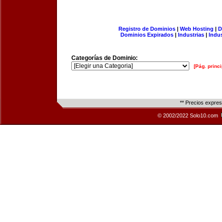
Registro de Dominios
|
Web Hosting
|
D
Dominios Expirados
|
Industrias
|
Indu
Categorías de Dominio:
[Pág. princi
** Precios expre
© 2002/2022 Solo10.com